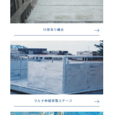
3t用吊り構台
マルチ伸縮荷取ステージ