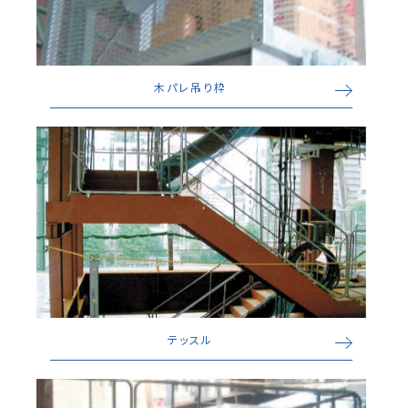
木パレ吊り枠
テッスル